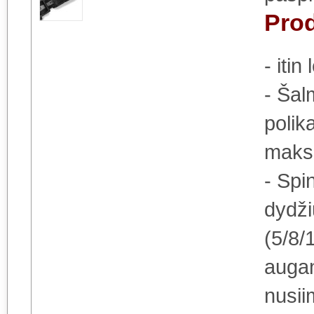
Pro
- iti
- Šal
polik
maks
- Spin
dydži
(5/8/
augan
nusii