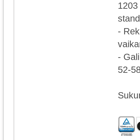
1203
stand
- Re
vaika
- Gal
52-58
Sukur