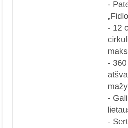
- Pat
„Fidl
- 12 
cirku
maksi
- 360
atšva
mažyl
- Gal
lietau
- Ser