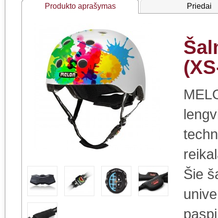
Produkto aprašymas
Priedai
Ša
(XS
MELON
lengv
techn
reika
Šie š
unive
paspi