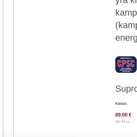
kampu
(kamp
energ
Supro
Kiekis:
89.00 €
307.30 Lt