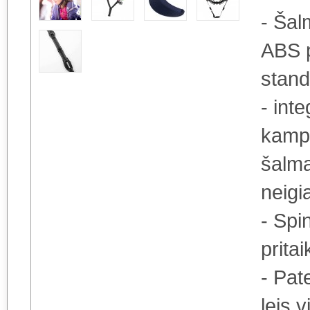
- Šal
ABS p
stand
- int
kampi
šalmą
neig
- Spi
prita
- Pat
leis 