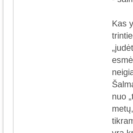
Kas 
trinti
„judė
esmės
neigi
Šalma
nuo „
metų,
tikra
yra k