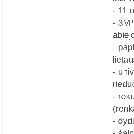
- 11 
- 3M™
abiej
- pap
lieta
- uni
riedu
- re
(renk
- dyd
- šal