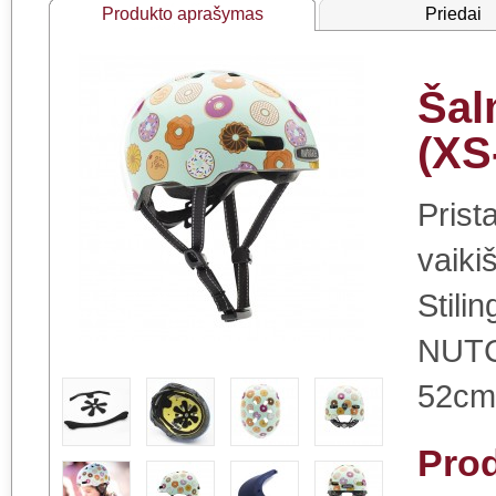
Produkto aprašymas
Priedai
Šal
(XS
Pris
vaiki
Stilin
NUTC
52cm.
Pro