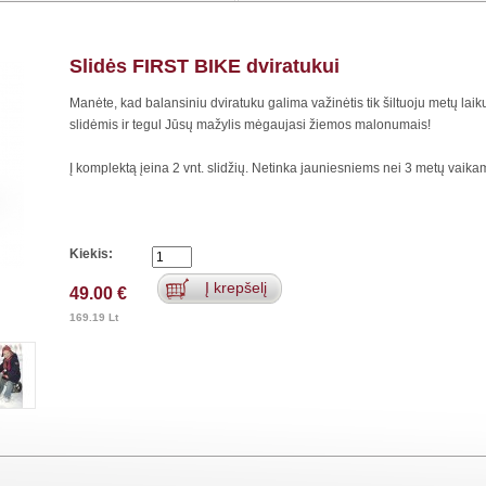
Slidės FIRST BIKE dviratukui
Manėte, kad balansiniu dviratuku galima važinėtis tik šiltuoju metų lai
slidėmis ir tegul Jūsų mažylis mėgaujasi žiemos malonumais!
Į komplektą įeina 2 vnt. slidžių. Netinka jauniesniems nei 3 metų vaika
Kiekis:
Į krepšelį
49.00 €
169.19 Lt