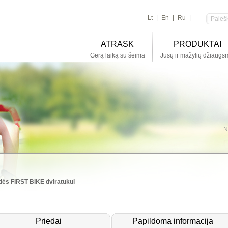
Lt
|
En
|
Ru
|
ATRASK
PRODUKTAI
Gerą laiką su šeima
Jūsų ir mažylių džiaugs
N
idės FIRST BIKE dviratukui
Priedai
Papildoma informacija