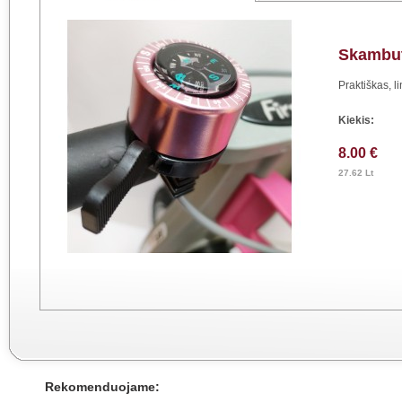
Skambut
Praktiškas, 
Kiekis:
8.00 €
27.62 Lt
Rekomenduojame: