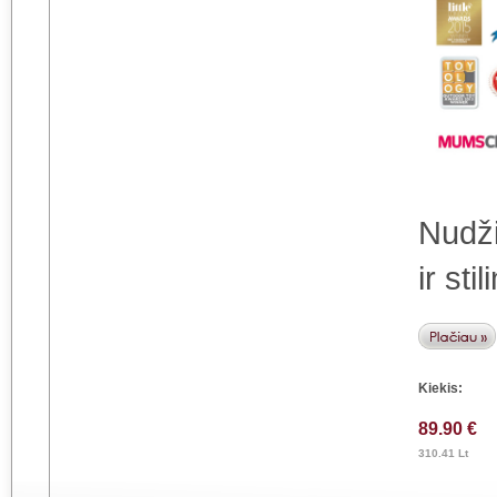
Nudži
ir st
Kiekis:
89.90 €
310.41 Lt