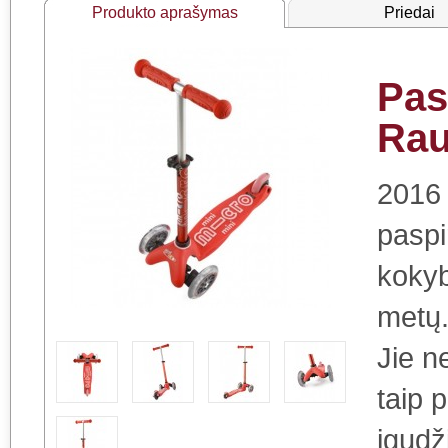
Produkto aprašymas
Priedai
Pas
Ra
2016
paspi
kokyb
metų.
Jie n
taip 
įgudž