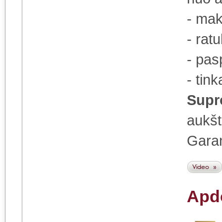
- mak
- rat
- pas
- tin
Supro
aukšt
Garan
Apd