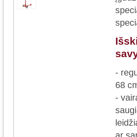
speci
speci
Išsk
sav
- reg
68 c
- vai
saugi
leidž
ar sa