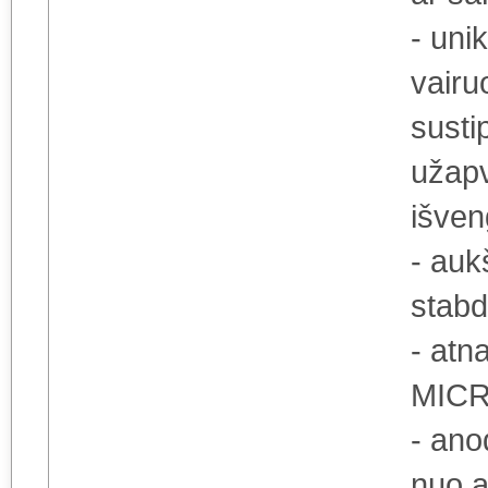
- uni
vairu
susti
užapv
išven
- auk
stabd
- atna
MICR
- ano
nuo a