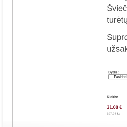
Švieč
turėt
Supro
užsa
Dydis:
Kiekis:
31.00 €
107.04 Lt