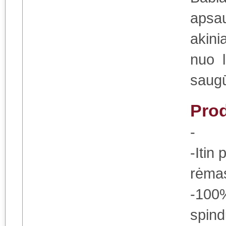
apsau
akini
nuo l
saugūs
Pro
-
-Itin 
rėm
-100%
spind