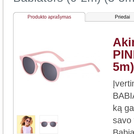
Produkto aprašymas
Priedai
Aki
PIN
5m)
Įvert
BABIA
ką ga
savo 
Babia