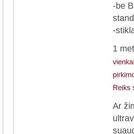
-be B
stand
-stik
1 met
vienka
pirkimo
Reiks 
Ar ži
ultra
suaug