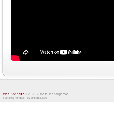
WeeRide baltic
© 2026. Visos teisės saugomos.
svetainių kūrimas
: dizainoarkliukas